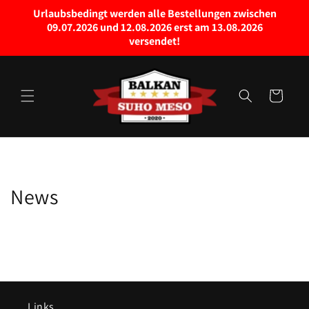
Preskoči
Urlaubsbedingt werden alle Bestellungen zwischen
na
09.07.2026 und 12.08.2026 erst am 13.08.2026
sadržaj
versendet!
Košarica
News
Links