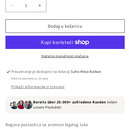
Smanji
Povećaj
količinu
količinu
proizvoda
proizvoda
Begova
Begova
Dodaj u košaricu
poslastica
poslastica
sa
sa
bijelim
bijelim
lukom
lukom
Dodatne mogućnosti plaćanja
Preuzimanje je dostupno na lokaciji
Suho Meso Balkan
Obično spremno za 24 sata
Prikaži informacije o trgovini
Bereits über 20.000+ zufriedene Kunden
lieben
unsere Produkte!
Begova poslastica sa aromom bijelog luka