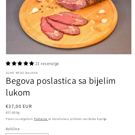
Otvori
medij
21 recenzije
1
u
SUHO MESO BALKAN
dijaloškom
Begova poslastica sa bijelim
okviru
lukom
Redovna
€37,00 EUR
Jedinična
cijena
€37,00/kg
cijena
Porezi su uključeni.
Poštarina
se obračunava prilikom završetka kupnje.
Količina
Količina