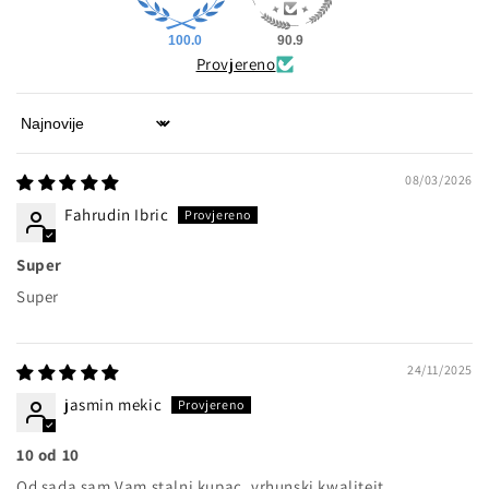
100.0
90.9
Provjereno
Sort by
08/03/2026
Fahrudin Ibric
Super
Super
24/11/2025
jasmin mekic
10 od 10
Od sada sam Vam stalni kupac ,vrhunski kwaliteit