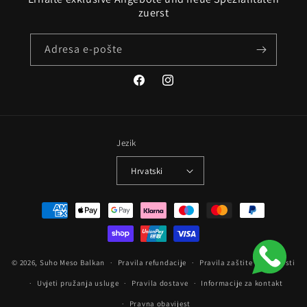
zuerst
Adresa e-pošte
Facebook
Instagram
Jezik
Hrvatski
Načini
plaćanja
© 2026,
Suho Meso Balkan
Pravila refundacije
Pravila zaštite privatnosti
Uvjeti pružanja usluge
Pravila dostave
Informacije za kontakt
Pravna obavijest