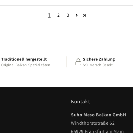
1
2
3
Traditionell hergestellt
Sichere Zahlung
Original Balkan Spezialitäten
SSL verschlüsselt
Kontakt
Suho Meso Balkan GmbH
Windthorststraße 62
65929 Frankfurt am Main