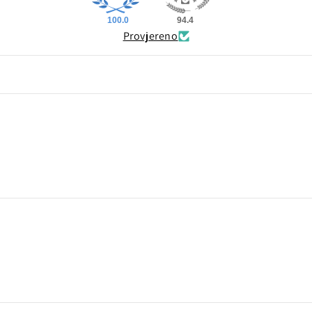
100.0
94.4
Provjereno