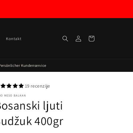
Prijava
Košarica
Kontakt
Persönlicher Kundenservice
19 recenzije
HO MESO BALKAN
osanski ljuti
Sudžuk 400gr