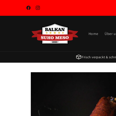
Preskoči
na
sadržaj
Facebook
Instagram
Home
Über 
Frisch verpackt & schne
Preskoči do
informacija
o
proizvodu