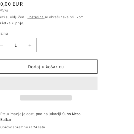
edovna
10,00 EUR
inična
,00/kg
jena
ena
ezi su uključeni.
Poštarina
se obračunava prilikom
ršetka kupnje.
ičina
ličina
Smanji
Povećaj
količinu
količinu
proizvoda
proizvoda
Bosanski
Bosanski
Dodaj u košaricu
ljuti
ljuti
Sudžuk
Sudžuk
400gr
400gr
Preuzimanje je dostupno na lokaciji
Suho Meso
Balkan
Obično spremno za 24 sata