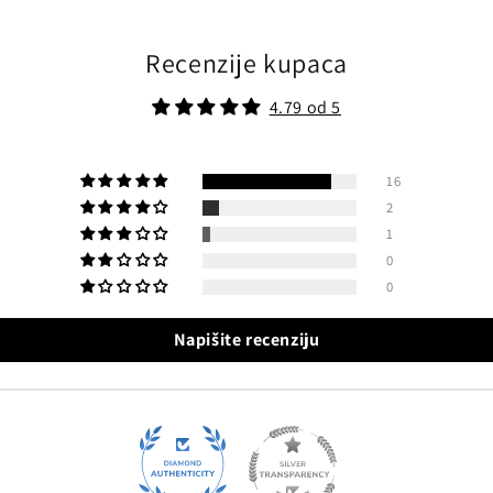
Recenzije kupaca
4.79 od 5
16
2
1
0
0
Napišite recenziju