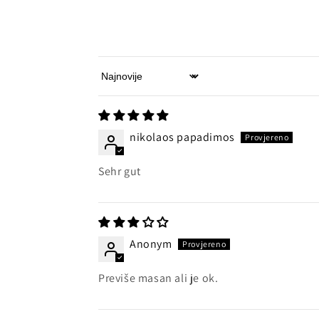
Sort by
nikolaos papadimos
Sehr gut
Anonym
Previše masan ali je ok.