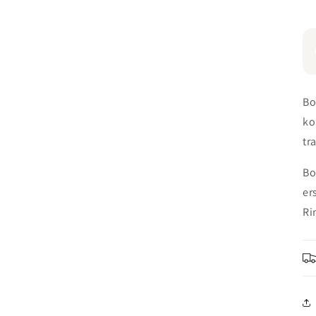
Bo
ko
tr
Bo
er
Ri