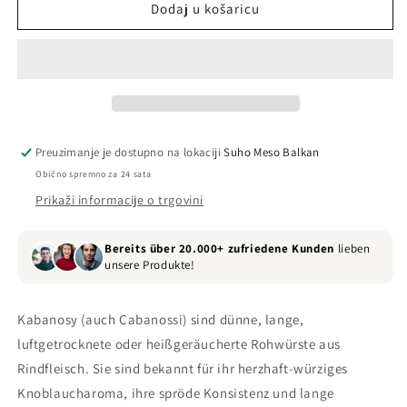
Kabanosy
Kabanosy
Dodaj u košaricu
210gr
210gr
Preuzimanje je dostupno na lokaciji
Suho Meso Balkan
Obično spremno za 24 sata
Prikaži informacije o trgovini
Bereits über 20.000+ zufriedene Kunden
lieben
unsere Produkte!
Kabanosy (auch Cabanossi) sind dünne, lange,
luftgetrocknete oder heißgeräucherte Rohwürste aus
Rindfleisch. Sie sind bekannt für ihr herzhaft-würziges
Knoblaucharoma, ihre spröde Konsistenz und lange