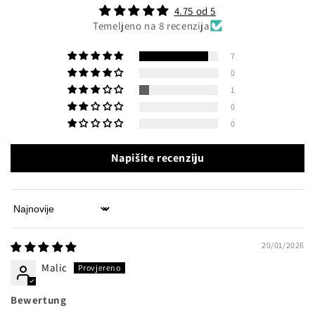
4.75 od 5
Temeljeno na 8 recenzija
7
0
1
0
0
Napišite recenziju
Sort by
20/01/2026
Malic
Bewertung