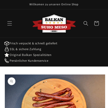
Preskoči
Willkomen zu unseren Online Shop
na
sadržaj
Košarica
Frisch verpackt & schnell geliefert
SSL & sichere Zahlung
Original Balkan Spezialitäten
Persönlicher Kundenservice
Preskoči do
informacija
o
proizvodu