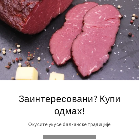
Заинтересовани? Купи
одмах!
Окусите укусе балканске традиције