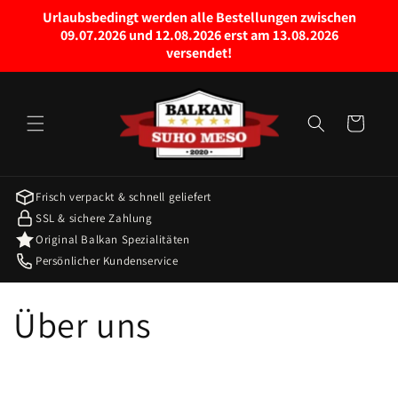
Право
Urlaubsbedingt werden alle Bestellungen zwischen
на
09.07.2026 und 12.08.2026 erst am 13.08.2026
садржај
versendet!
колица
за
куповину
Frisch verpackt & schnell geliefert
SSL & sichere Zahlung
Original Balkan Spezialitäten
Persönlicher Kundenservice
Über uns