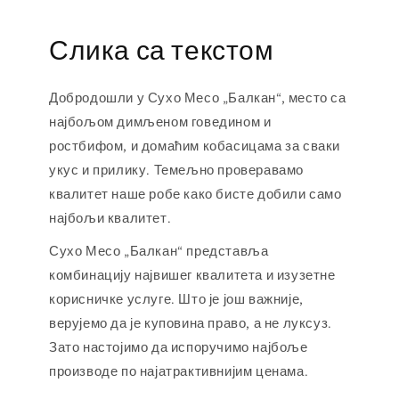
Слика са текстом
Добродошли у Сухо Месо „Балкан“, место са
најбољом димљеном говедином и
ростбифом, и домаћим кобасицама за сваки
укус и прилику. Темељно проверавамо
квалитет наше робе како бисте добили само
најбољи квалитет.
Сухо Месо „Балкан“ представља
комбинацију највишег квалитета и изузетне
корисничке услуге. Што је још важније,
верујемо да је куповина право, а не луксуз.
Зато настојимо да испоручимо најбоље
производе по најатрактивнијим ценама.