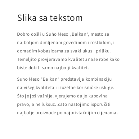
Slika sa tekstom
Dobro došli u Suho Meso „Balkan“, mesto sa
najboljom dimljenom govedinom i rostbifom, i
domaćim kobasicama za svaki ukus i priliku.
Temeljito provjeravamo kvalitetu naše robe kako
biste dobili samo najbolji kvalitet.
Suho Meso “Balkan” predstavlja kombinaciju
najvišeg kvaliteta i izuzetne korisničke usluge.
Što je još važnije, vjerujemo da je kupovina
pravo, a ne luksuz. Zato nastojimo isporučiti
najbolje proizvode po najprivlačnijim cijenama.