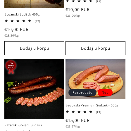
19
(19)
Bewertungen
Normalna
€10,00 EUR
insgesamt
Bosanski Sudžuk 400gr
osnovna
cijena
€25,00/kg
cijena
82
(82)
Bewertungen
Normalna
€10,00 EUR
insgesamt
osnovna
cijena
€23,26/kg
cijena
Dodaj u korpu
Dodaj u korpu
Rasprodato
Neu
Begovski Premium Sudzuk - 550gr
13
(13)
Bewertungen
Normalna
€15,00 EUR
insgesamt
Pazarski Goveđi Sudžuk
osnovna
cijena
€27,27/kg
cijena