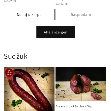
osnovna
cijena
€25,00/kg
cijena
osnovna
cijena
€33,33/kg
cijena
Dodaj u korpu
Rasprodato
Alle anzeigen
Sudžuk
Bosanski ljuti Sudžuk 400gr