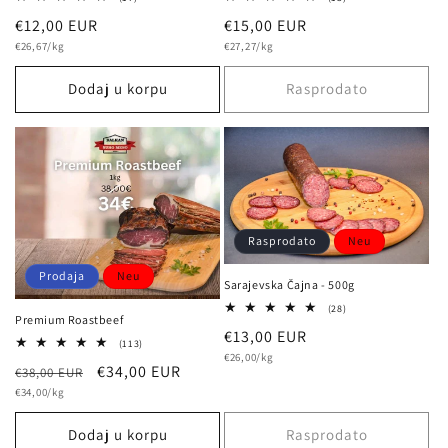
Bewertungen
Bewertungen
Normalna
€12,00 EUR
Normalna
€15,00 EUR
insgesamt
insgesamt
osnovna
osnovna
cijena
€26,67/kg
cijena
€27,27/kg
cijena
cijena
Dodaj u korpu
Rasprodato
Rasprodato
Neu
Prodaja
Neu
Sarajevska Čajna - 500g
28
(28)
Premium Roastbeef
Bewertungen
Normalna
€13,00 EUR
insgesamt
113
(113)
osnovna
cijena
€26,00/kg
Bewertungen
Normalna
Prodajna
€34,00 EUR
cijena
€38,00 EUR
insgesamt
osnovna
cijena
€34,00/kg
cijena
cijena
Dodaj u korpu
Rasprodato