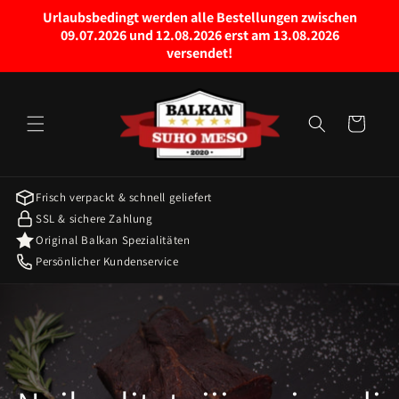
Pravo
Urlaubsbedingt werden alle Bestellungen zwischen
na
09.07.2026 und 12.08.2026 erst am 13.08.2026
sadržaj
versendet!
Kolica za
kupovinu
Frisch verpackt & schnell geliefert
SSL & sichere Zahlung
Original Balkan Spezialitäten
Persönlicher Kundenservice