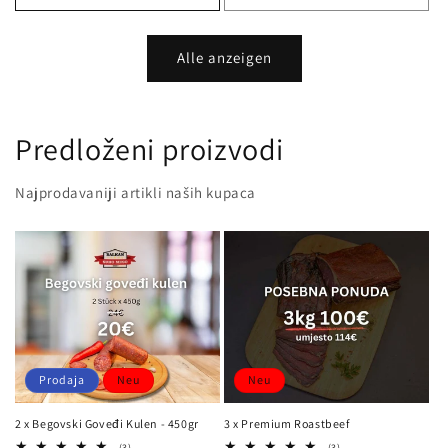
Alle anzeigen
Predloženi proizvodi
Najprodavaniji artikli naših kupaca
Prodaja
Neu
Neu
2 x Begovski Goveđi Kulen - 450gr
3 x Premium Roastbeef
3
3
(3)
(3)