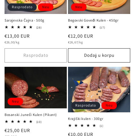
Rasprodato
Neu
Neu
Sarajevska Čajna - 500g
Begovski Goveđi Kulen - 450gr
28
17
(28)
(17)
Bewertungen
Bewertungen
Normalna
€13,00 EUR
Normalna
€12,00 EUR
insgesamt
insgesamt
osnovna
osnovna
cijena
€26,00/kg
cijena
€26,67/kg
cijena
cijena
Rasprodato
Dodaj u korpu
Neu
Rasprodato
Neu
Bosanski Juneći Kulen (Pikant)
Krajiški kulen - 300gr
10
(10)
1
Bewertungen
(1)
Normalna
€25,00 EUR
Bewertungen
insgesamt
Normalna
€10,00 EUR
insgesamt