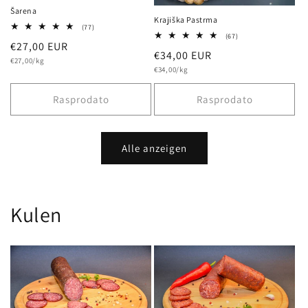
Šarena
Krajiška Pastrma
77
(77)
67
Bewertungen
(67)
Normalna
€27,00 EUR
Bewertungen
insgesamt
Normalna
€34,00 EUR
insgesamt
osnovna
cijena
€27,00/kg
cijena
osnovna
cijena
€34,00/kg
cijena
Rasprodato
Rasprodato
Alle anzeigen
Kulen