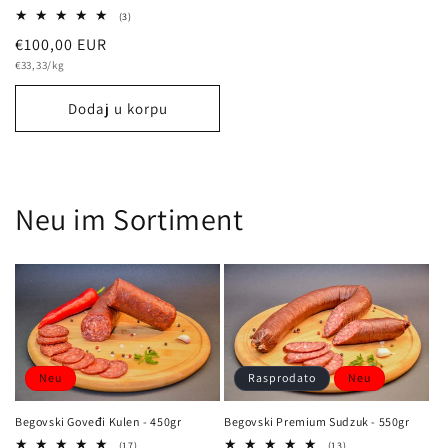
3
(3)
Bewertungen
Normalna
€100,00 EUR
insgesamt
osnovna
cijena
€33,33/kg
cijena
Dodaj u korpu
Neu im Sortiment
Neu
Rasprodato
Neu
Begovski Goveđi Kulen - 450gr
Begovski Premium Sudzuk - 550gr
17
13
(17)
(13)