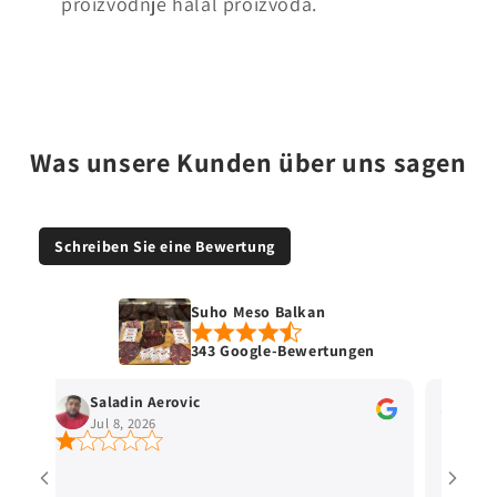
proizvodnje halal proizvoda.
Was unsere Kunden über uns sagen
Schreiben Sie eine Bewertung
Suho Meso Balkan
343 Google-Bewertungen
Saladin Aerovic
Ha
Jul 8, 2026
Jun
t