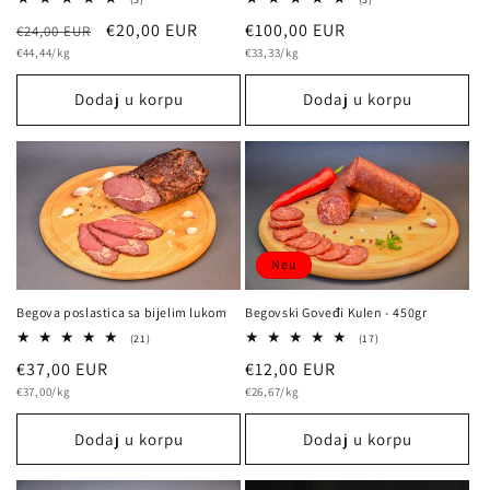
Bewertungen
Bewertungen
Normalna
Prodajna
€20,00 EUR
Normalna
€100,00 EUR
€24,00 EUR
insgesamt
insgesamt
osnovna
osnovna
cijena
€44,44/kg
cijena
cijena
€33,33/kg
cijena
cijena
Dodaj u korpu
Dodaj u korpu
Neu
Begova poslastica sa bijelim lukom
Begovski Goveđi Kulen - 450gr
21
17
(21)
(17)
Bewertungen
Bewertungen
Normalna
€37,00 EUR
Normalna
€12,00 EUR
insgesamt
insgesamt
osnovna
osnovna
cijena
€37,00/kg
cijena
€26,67/kg
cijena
cijena
Dodaj u korpu
Dodaj u korpu