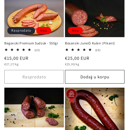
Neu
Rasprodato
Neu
Bosanski Juneći Kulen (Pikant)
Begovski Premium Sudzuk - 550gr
10
13
(10)
(13)
Bewertungen
Bewertungen
Normalna
€25,00 EUR
Normalna
€15,00 EUR
insgesamt
insgesamt
osnovna
osnovna
cijena
€25,00/kg
cijena
€27,27/kg
cijena
cijena
Rasprodato
Dodaj u korpu