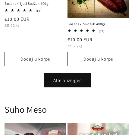
Bosanski ljuti Sudžuk 400gr
19
(19)
Bewertungen
Normalna
€10,00 EUR
insgesamt
Bosanski Sudžuk 400gr
osnovna
cijena
€25,00/kg
cijena
82
(82)
Bewertungen
Normalna
€10,00 EUR
insgesamt
osnovna
cijena
€23,26/kg
cijena
Dodaj u korpu
Dodaj u korpu
Alle anzeigen
Suho Meso