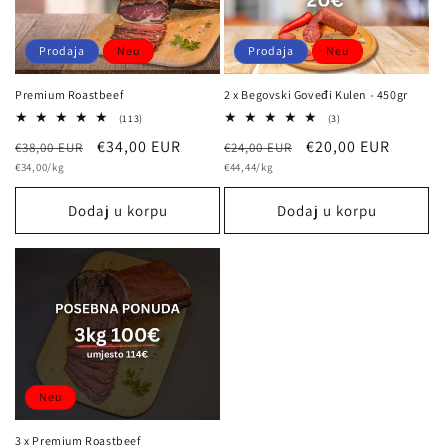
Prodaja
Neu
Prodaja
Neu
Premium Roastbeef
2 x Begovski Goveđi Kulen - 450gr
113
3
(113)
(3)
Bewertungen
Bewertungen
Normalna
Prodajna
€34,00 EUR
Normalna
Prodajna
€20,00 EUR
€38,00 EUR
insgesamt
€24,00 EUR
insgesamt
osnovna
osnovna
cijena
€34,00/kg
cijena
cijena
€44,44/kg
cijena
cijena
cijena
Dodaj u korpu
Dodaj u korpu
Neu
3 x Premium Roastbeef