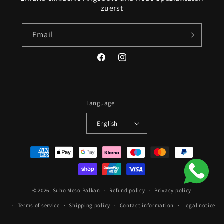
zuerst
Email
Facebook
Instagram
Language
English
Payment
methods
© 2026,
Suho Meso Balkan
Refund policy
Privacy policy
Terms of service
Shipping policy
Contact information
Legal notice