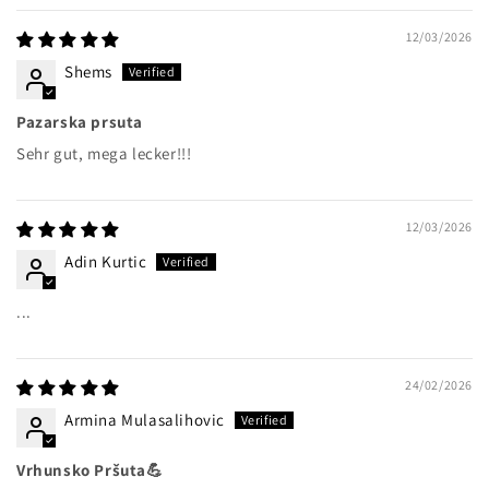
12/03/2026
Shems
Pazarska prsuta
Sehr gut, mega lecker!!!
12/03/2026
Adin Kurtic
...
24/02/2026
Armina Mulasalihovic
Vrhunsko Pršuta💪