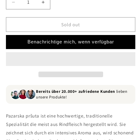
Decrease
Increase
quantity
quantity
for
for
Pazarska
Pazarska
Sold out
Pršuta
Pršuta
Benachrichtige mich, wenn verfügbar
Bereits über 20.000+ zufriedene Kunden
lieben
unsere Produkte!
Pazarska pršuta ist eine hochwertige, traditionelle
Spezialität die meist aus Rindfleisch hergestellt wird. Sie
zeichnet sich durch ein intensives Aroma aus, wird schonend