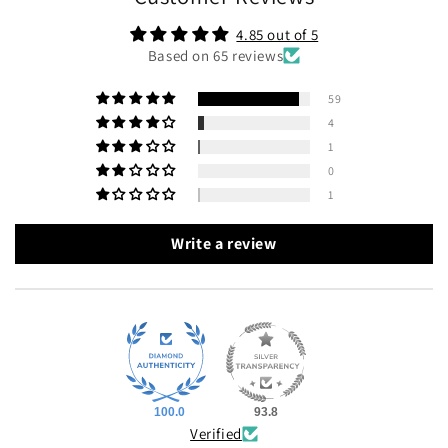
4.85 out of 5
Based on 65 reviews
59
4
1
0
1
Write a review
100.0
93.8
Verified