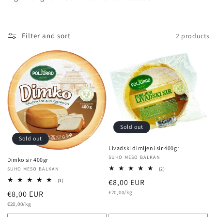
l
e
Filter and sort
2 products
c
t
i
o
n
Sold out
Sold out
:
Livadski dimljeni sir 400gr
Vendor:
SUHO MESO BALKAN
Dimko sir 400gr
2
(2)
Vendor:
SUHO MESO BALKAN
total
1
Regular
€8,00 EUR
(1)
reviews
total
Unit
price
€20,00/kg
Regular
€8,00 EUR
reviews
price
Unit
price
€20,00/kg
price