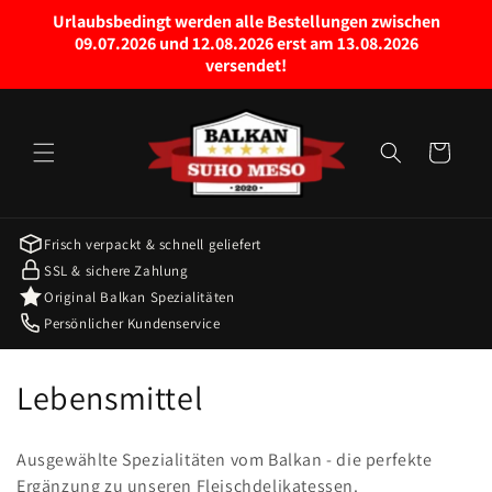
Skip to
Urlaubsbedingt werden alle Bestellungen zwischen
content
09.07.2026 und 12.08.2026 erst am 13.08.2026
versendet!
Cart
Frisch verpackt & schnell geliefert
SSL & sichere Zahlung
Original Balkan Spezialitäten
Persönlicher Kundenservice
C
Lebensmittel
o
Ausgewählte Spezialitäten vom Balkan - die perfekte
l
Ergänzung zu unseren Fleischdelikatessen.