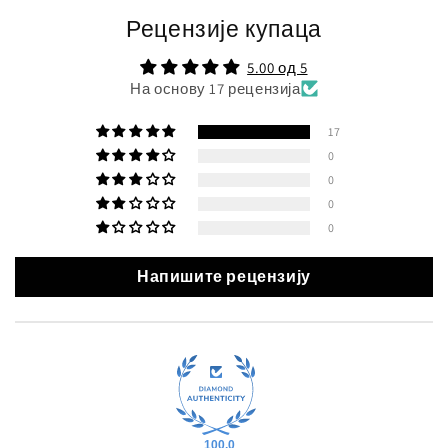
Рецензије купаца
5.00 од 5
На основу 17 рецензија
17
0
0
0
0
Напишите рецензију
100.0