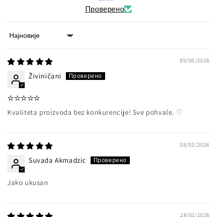
Проверено
Sort by
09/06/2026
Živiničani
☆☆☆☆☆
Kvaliteta proizvoda bez konkurencije! Sve pohvale. ♡
08/02/2026
Suvada Akmadzic
Jako ukusan
28/01/2026