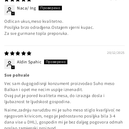
Naca/ Ing
Odlican ukus,meso kvalitetno.
Posiljka brzo odradjena.Ostajem vjerni kupac.
Za sve gurmane topla preporuka.
20/12/2025
Aldin Spahic
Sve pohvale
Vec sam dugogodisnji konzument proizvodao Suho meso
Balkan i opet me necim uspije iznenadit.
Ovaj put je pored kvaliteta mesa, do izrazsja dosla i
ljubaznost te ljudskost gospodina.
Naime,zadnju narudzbu mi je suho meso stiglo kvarljivo( ne
njegovom krivicom, nego je jednostavno posiljka bila 3-4
dana vise u DHL), gospodin mi je bez daljeg pogovora odmah
poslao zamjenski proizvod.