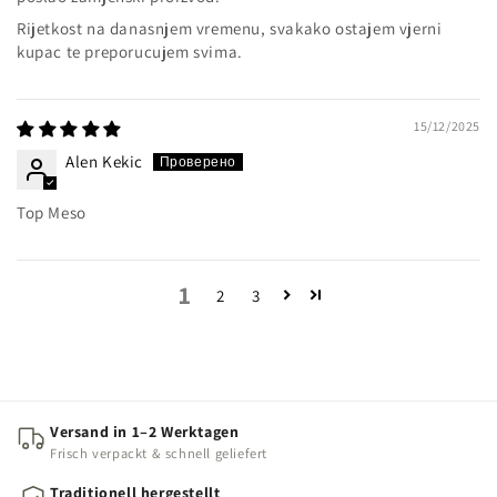
Rijetkost na danasnjem vremenu, svakako ostajem vjerni
kupac te preporucujem svima.
15/12/2025
Alen Kekic
Top Meso
1
2
3
Versand in 1–2 Werktagen
Frisch verpackt & schnell geliefert
Traditionell hergestellt