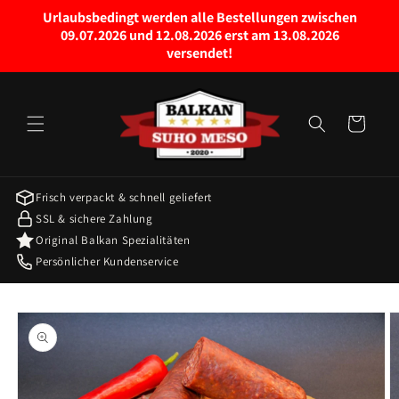
Право
Urlaubsbedingt werden alle Bestellungen zwischen
на
09.07.2026 und 12.08.2026 erst am 13.08.2026
садржај
versendet!
колица
за
куповину
Frisch verpackt & schnell geliefert
SSL & sichere Zahlung
Original Balkan Spezialitäten
Persönlicher Kundenservice
Пређите на
информације
о производу