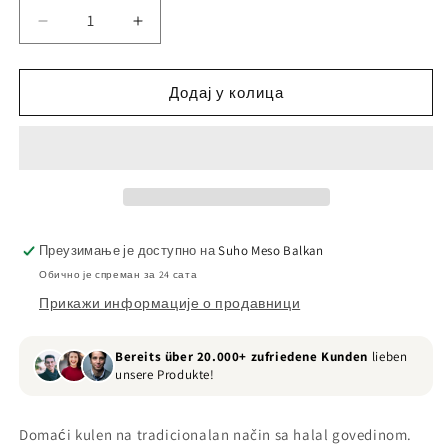
Смањите
Повећајте
количину
количину
за
за
Begovski
Begovski
Додај у колица
Goveđi
Goveđi
Kulen
Kulen
-
-
450gr
450gr
Преузимање је доступно на
Suho Meso Balkan
Обично је спреман за 24 сата
Прикажи информације о продавници
Bereits über 20.000+ zufriedene Kunden
lieben
unsere Produkte!
Domaći kulen na tradicionalan način sa halal govedinom.