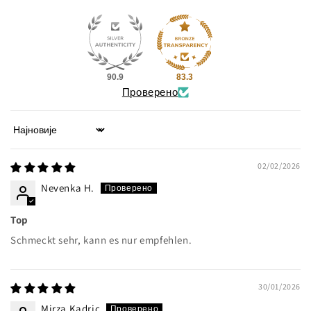
90.9
83.3
Проверено
Sort by
02/02/2026
Nevenka H.
Top
Schmeckt sehr, kann es nur empfehlen.
30/01/2026
Mirza Kadric