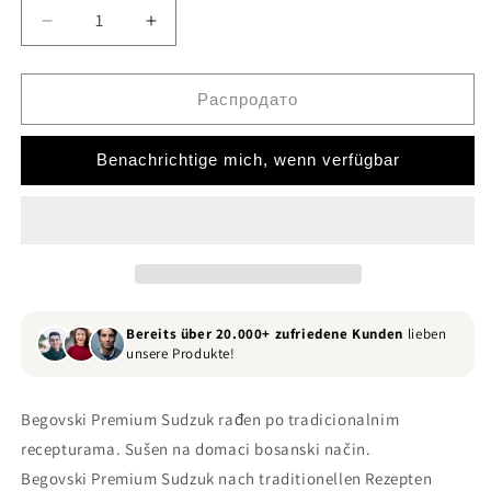
Смањите
Повећајте
количину
количину
за
за
Begovski
Begovski
Распродато
Premium
Premium
Sudzuk
Sudzuk
Benachrichtige mich, wenn verfügbar
-
-
550gr
550gr
Bereits über 20.000+ zufriedene Kunden
lieben
unsere Produkte!
Begovski Premium Sudzuk rađen po tradicionalnim
recepturama. Sušen na domaci bosanski način.
Begovski Premium Sudzuk nach traditionellen Rezepten