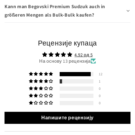
Kann man Begovski Premium Sudzuk auch in
größeren Mengen als Bulk-Bulk kaufen?
Рецензије купаца
4.92 од 5
На основу 13 рецензија
12
1
0
0
0
Напишите рецензију