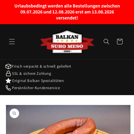
Право
Urlaubsbedingt werden alle Bestellungen zwischen
на
09.07.2026 und 12.08.2026 erst am 13.08.2026
садржај
versendet!
колица
за
куповину
Frisch verpackt & schnell geliefert
SSL & sichere Zahlung
Original Balkan Spezialitäten
Persönlicher Kundenservice
Пређите на
информације
о производу