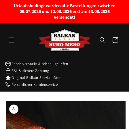
Право
Urlaubsbedingt werden alle Bestellungen zwischen
на
09.07.2026 und 12.08.2026 erst am 13.08.2026
садржај
versendet!
колица
за
куповину
Frisch verpackt & schnell geliefert
SSL & sichere Zahlung
Original Balkan Spezialitäten
Persönlicher Kundenservice
Пређите на
информације
о производу