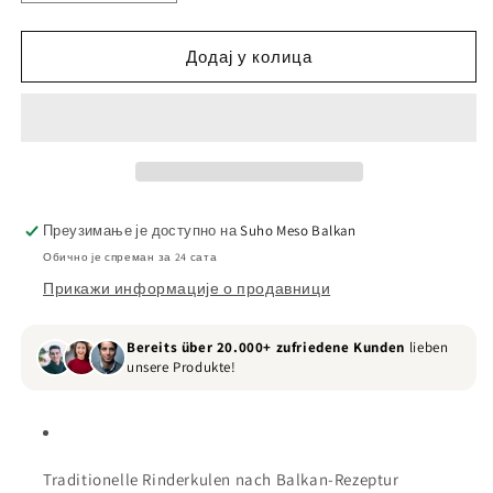
количину
количину
за
за
Bosanski
Bosanski
Додај у колица
Juneći
Juneći
Kulen
Kulen
(Pikant)
(Pikant)
Преузимање је доступно на
Suho Meso Balkan
Обично је спреман за 24 сата
Прикажи информације о продавници
Bereits über 20.000+ zufriedene Kunden
lieben
unsere Produkte!
Traditionelle Rinderkulen nach Balkan-Rezeptur