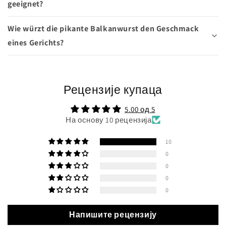
geeignet?
Wie würzt die pikante Balkanwurst den Geschmack
eines Gerichts?
Рецензије купаца
5.00 од 5
На основу 10 рецензија
10
0
0
0
0
Напишите рецензију