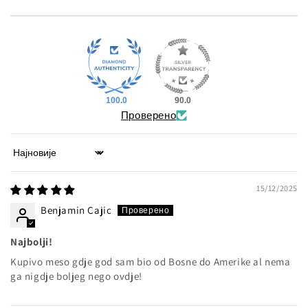
100.0
90.0
Проверено
Sort by
15/12/2025
Benjamin Cajic
Najbolji!
Kupivo meso gdje god sam bio od Bosne do Amerike al nema
ga nigdje boljeg nego ovdje!