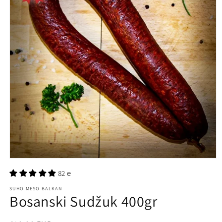
Отворите
медиј
82 е
1
у
SUHO MESO BALKAN
модалном
Bosanski Sudžuk 400gr