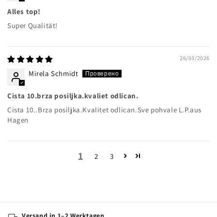
Alles top!
Super Qualität!
26/03/2026
Mirela Schmidt
Cista 10.brza posiljka.kvaliet odlican.
Cista 10..Brza posiljka.Kvalitet odlican.Sve pohvale L.P.aus
Hagen
1
2
3
Versand in 1–2 Werktagen