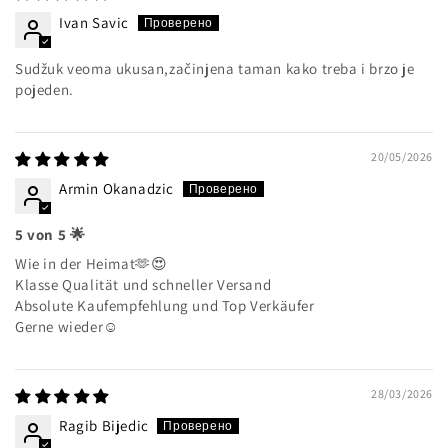
Ivan Savic
Sudžuk veoma ukusan,začinjena taman kako treba i brzo je
pojeden.
20/05/2026
Armin Okanadzic
5 von 5 🌟
Wie in der Heimat🫶😍
Klasse Qualität und schneller Versand
Absolute Kaufempfehlung und Top Verkäufer
Gerne wieder☺️
28/03/2026
Ragib Bijedic