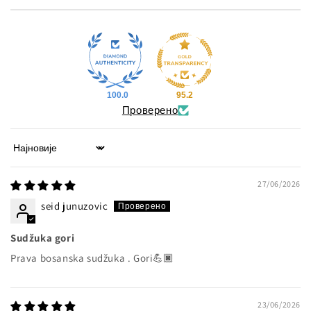
100.0
95.2
Проверено
Sort by
27/06/2026
seid junuzovic
Sudžuka gori
Prava bosanska sudžuka . Gori💪🏿
23/06/2026