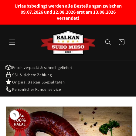
Право
Urlaubsbedingt werden alle Bestellungen zwischen
на
09.07.2026 und 12.08.2026 erst am 13.08.2026
садржај
versendet!
колица
за
куповину
Frisch verpackt & schnell geliefert
SSL & sichere Zahlung
Original Balkan Spezialitäten
Persönlicher Kundenservice
Пређите на
информације
о производу