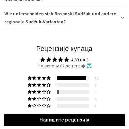
Wie unterscheiden sich Bosanski Sudžuk und andere
regionale Sudžuk-Varianten?
Рецензије купаца
4.83 од 5
На основу 82 рецензија
75
1
5
1
0
Напишите рецензију