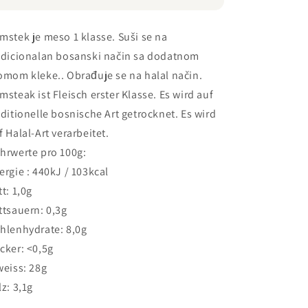
mstek je meso 1 klasse. Suši se na
adicionalan bosanski način sa dodatnom
omom kleke.. Obrađuje se na halal način.
msteak ist Fleisch erster Klasse. Es wird auf
aditionelle bosnische Art getrocknet. Es wird
f Halal-Art verarbeitet.
hrwerte pro 100g:
ergie : 440kJ / 103kcal
tt: 1,0g
ttsauern: 0,3g
hlenhydrate: 8,0g
cker: <0,5g
weiss: 28g
lz: 3,1g