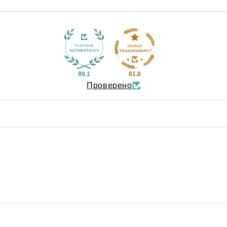
99.1
81.8
Проверено