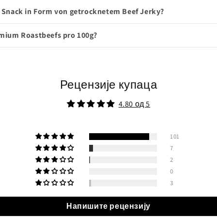
s Snack in Form von getrocknetem Beef Jerky?
emium Roastbeefs pro 100g?
Рецензије купаца
4.80 од 5
101
7
2
0
3
Напишите рецензију