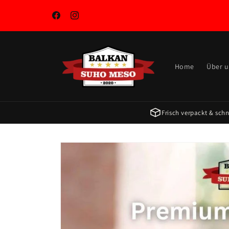
Право
на
садржај
Фејсбук
инстаграм
Home
Über 
Frisch verpackt & schne
Пређите на
информације
о производу