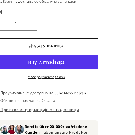
l. Steuern.
Достава
се обрачунава на каси
ој
ој
Смањите
Повећајте
количину
количину
за
за
Premium
Premium
Додај у колица
Roastbeef
Roastbeef
More payment options
Преузимање је доступно на
Suho Meso Balkan
Обично је спреман за 24 сата
Прикажи информације о продавници
Bereits über 20.000+ zufriedene
Kunden
lieben unsere Produkte!