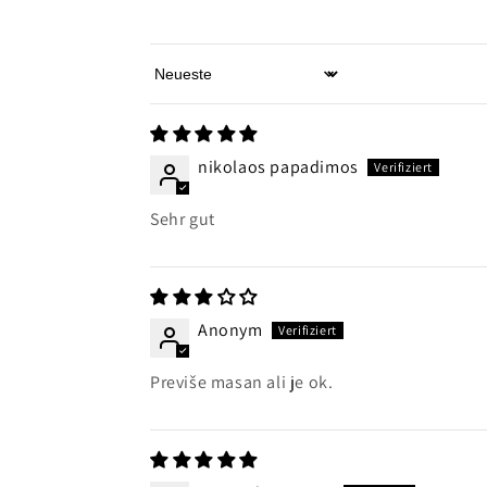
Sort by
nikolaos papadimos
Sehr gut
Anonym
Previše masan ali je ok.