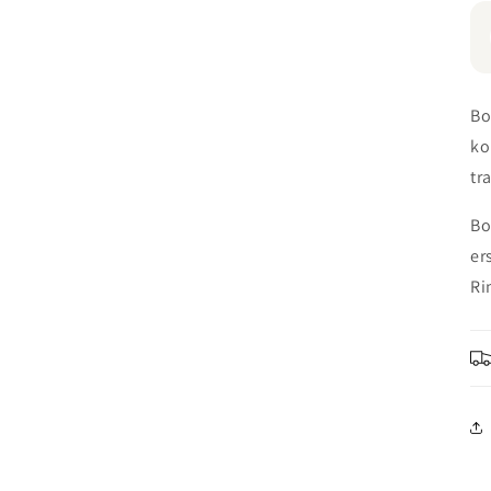
Bo
ko
tr
Bo
er
Ri