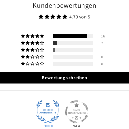
Kundenbewertungen
4.79 von 5
16
2
1
0
0
Bewertung schreiben
100.0
94.4