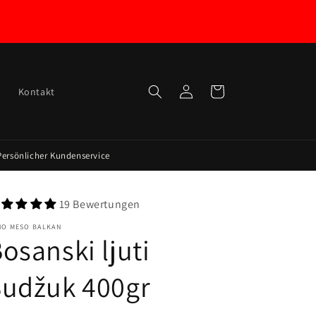
Ulogovati
Kolica za
l
Kontakt
se
kupovinu
Persönlicher Kundenservice
19 Bewertungen
HO MESO BALKAN
osanski ljuti
Sudžuk 400gr