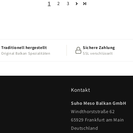
1
2
3
Traditionell hergestellt
Sichere Zahlung
Original Balkan Spezialitäten
SSL verschlüsselt
Kontakt
Suho Meso Balkan GmbH
Windthorststraße 62
65929 Frankfurt am Main
Deutschland