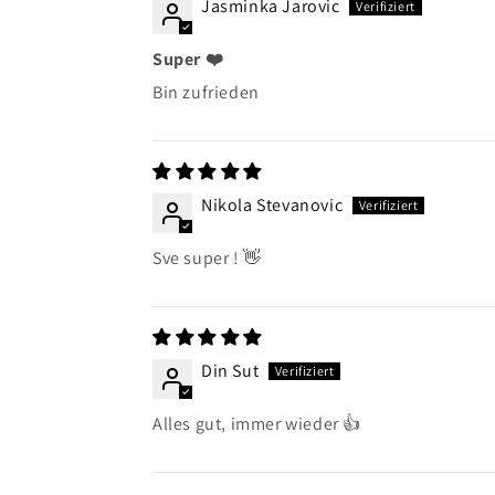
Jasminka Jarovic
Super ❤️
Bin zufrieden
Nikola Stevanovic
Sve super ! 👋
Din Sut
Alles gut, immer wieder 👍