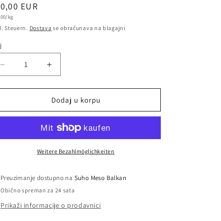
ormalna
10,00 EUR
ovna
,00/kg
jena
ena
l. Steuern.
Dostava
se obračunava na blagajni
j
oj
Smanjite
Povećajte
količinu
količinu
za
za
Bosanski
Bosanski
Dodaj u korpu
ljuti
ljuti
Sudžuk
Sudžuk
400gr
400gr
Weitere Bezahlmöglichkeiten
Preuzimanje dostupno na
Suho Meso Balkan
Obično spreman za 24 sata
Prikaži informacije o prodavnici