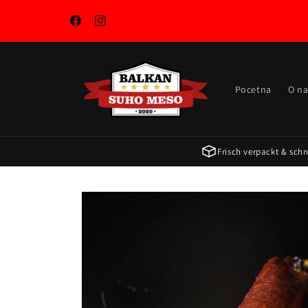
Pravo
na
sadržaj
Facebook
Instagram
Pocetna
O n
Frisch verpackt & schne
Zu
Produktinformationen
springen