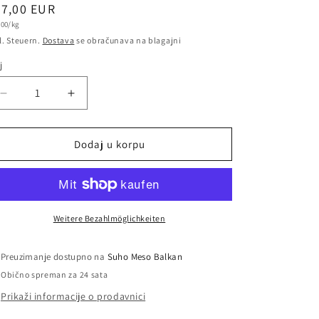
ormalna
37,00 EUR
ovna
,00/kg
jena
ena
l. Steuern.
Dostava
se obračunava na blagajni
j
oj
Smanjite
Povećajte
količinu
količinu
za
za
Ramstek
Ramstek
Dodaj u korpu
sa
sa
bijelim
bijelim
lukom
lukom
Weitere Bezahlmöglichkeiten
Preuzimanje dostupno na
Suho Meso Balkan
Obično spreman za 24 sata
Prikaži informacije o prodavnici