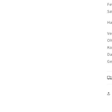
Fe
Sa
Ha
Ve
Oh
Ko
Da
Ge