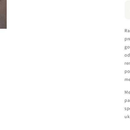
Ra
pr
go
od
re
po
me
Me
pa
sp
uk