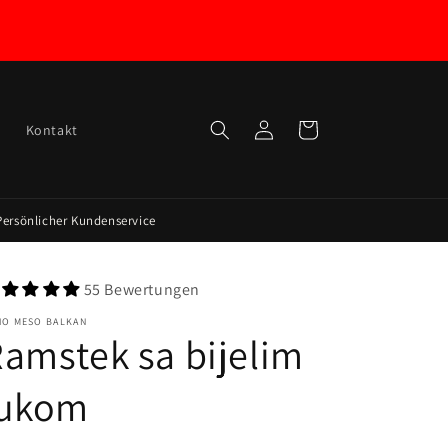
Ulogovati
Kolica za
l
Kontakt
se
kupovinu
Persönlicher Kundenservice
55 Bewertungen
HO MESO BALKAN
amstek sa bijelim
lukom