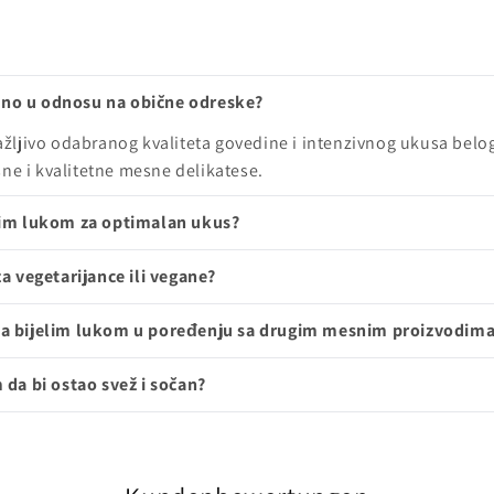
no u odnosu na obične odreske?
ljivo odabranog kvaliteta govedine i intenzivnog ukusa belog 
ne i kvalitetne mesne delikatese.
lim lukom za optimalan ukus?
a vegetarijance ili vegane?
sa bijelim lukom u poređenju sa drugim mesnim proizvodim
da bi ostao svež i sočan?