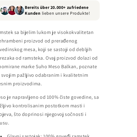
Bereits über 20.000+ zufriedene
Kunden
lieben unsere Produkte!
mstek sa bijelim lukom je visokokvalitetan
ehrambeni proizvod od prerađenog
vedinskog mesa, koji se sastoji od debljih
rezaka od ramsteka. Ovaj proizvod dolazi od
nomirane marke Suho Meso Balkan, poznate
 svojim pažljivo odabranim i kvalitetnim
snim proizvodima.
so je napravljeno od 100% čiste govedine, sa
žljivo kontrolisanim postotkom masti i
ojeva, što doprinosi njegovoj sočnosti i
usu.
Glavni sastojak: 100% goveđi ramstek