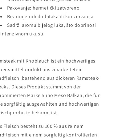
Pakovanje: hermetički zatvoreno
Bez umjetnih dodataka ili konzervansa
Sadrži aromu bijelog luka, što doprinosi
intenzivnom ukusu
msteak mit Knoblauch ist ein hochwertiges
bensmittelprodukt aus verarbeitetem
ndfleisch, bestehend aus dickeren Ramsteak-
eaks. Dieses Produkt stammt von der
nommierten Marke Suho Meso Balkan, die für
re sorgfältig ausgewählten und hochwertigen
eischprodukte bekannt ist.
s Fleisch besteht zu 100 % aus reinem
ndfleisch mit einem sorgfältig kontrollierten