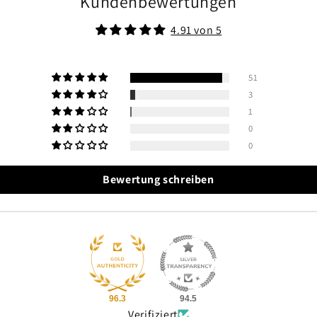
Kundenbewertungen
4.91 von 5
51
3
1
0
0
Bewertung schreiben
96.3
94.5
Verifiziert