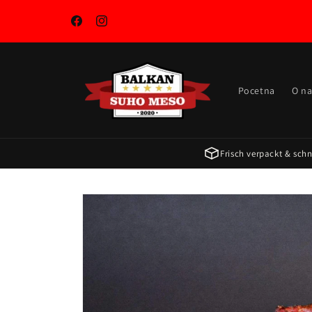
Pravo
na
sadržaj
Facebook
Instagram
Pocetna
O n
Frisch verpackt & schne
Zu
Produktinformationen
springen