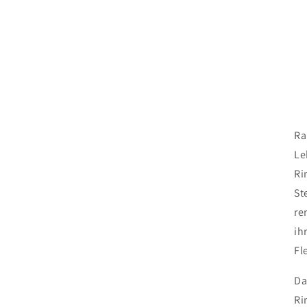
Ra
Le
Ri
St
re
ih
Fl
Da
Ri