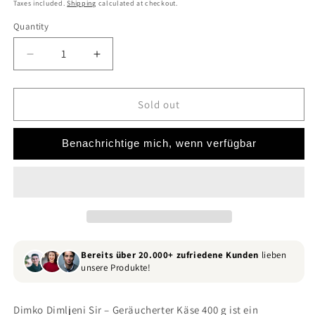
Taxes included.
Shipping
calculated at checkout.
Quantity
Quantity
Decrease
Increase
quantity
quantity
for
for
Dimko
Dimko
Sold out
sir
sir
400gr
400gr
Benachrichtige mich, wenn verfügbar
Bereits über 20.000+ zufriedene Kunden
lieben
unsere Produkte!
Dimko Dimljeni Sir – Geräucherter Käse 400 g ist ein