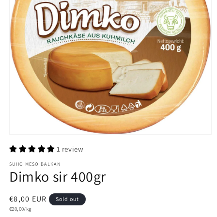
Open
media
1 review
1
in
SUHO MESO BALKAN
modal
Dimko sir 400gr
Regular
€8,00 EUR
Sold out
Unit
price
€20,00/kg
price