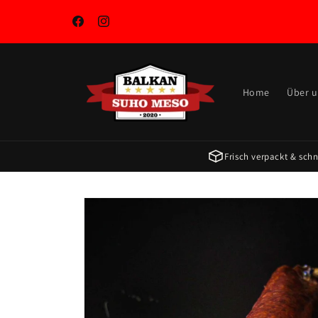
Skip to
content
Facebook
Instagram
Home
Über 
Frisch verpackt & schne
Skip to
product
information