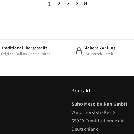
1
2
3
Traditionell hergestellt
Sichere Zahlung
Original Balkan Spezialitäten
SSL verschlüsselt
Kontakt
Suho Meso Balkan GmbH
Windthorststraße 62
65929 Frankfurt am Main
Deutschland