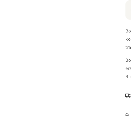
Bo
ko
tr
Bo
er
Ri