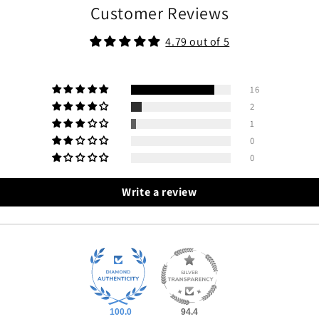
Customer Reviews
4.79 out of 5
16
2
1
0
0
Write a review
100.0
94.4