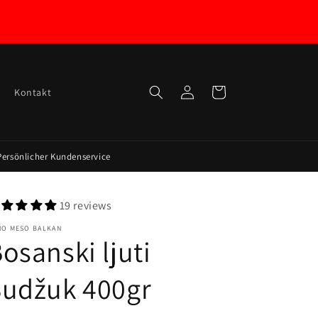
Log
Cart
Kontakt
in
Persönlicher Kundenservice
19 reviews
HO MESO BALKAN
osanski ljuti
Sudžuk 400gr