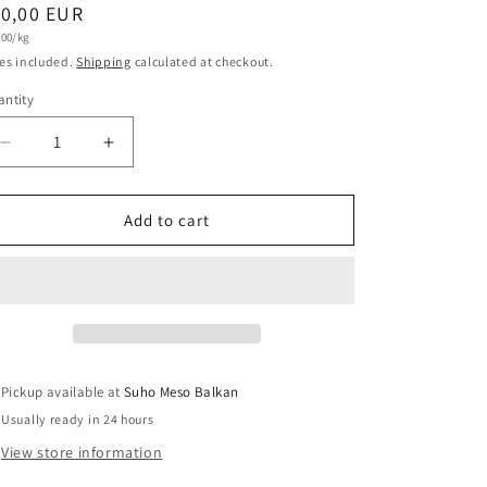
egular
10,00 EUR
t
,00/kg
ice
e
es included.
Shipping
calculated at checkout.
ntity
antity
Decrease
Increase
quantity
quantity
for
for
Bosanski
Bosanski
Add to cart
ljuti
ljuti
Sudžuk
Sudžuk
400gr
400gr
Pickup available at
Suho Meso Balkan
Usually ready in 24 hours
View store information