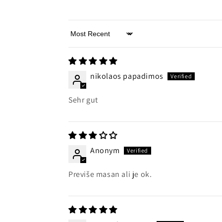
Sort by
nikolaos papadimos
Sehr gut
Anonym
Previše masan ali je ok.