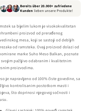
Bereits über 20.000+ zufriedene
Kunden
lieben unsere Produkte!
mstek sa bijelim lukom je visokokvalitetan
ehrambeni proizvod od prerađenog
vedinskog mesa, koji se sastoji od debljih
rezaka od ramsteka. Ovaj proizvod dolazi od
nomirane marke Suho Meso Balkan, poznate
 svojim pažljivo odabranim i kvalitetnim
snim proizvodima.
so je napravljeno od 100% čiste govedine, sa
žljivo kontrolisanim postotkom masti i
ojeva, što doprinosi njegovoj sočnosti i
usu.
Glavni sastojak: 100% goveđi ramstek