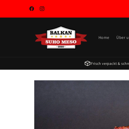
Skip to
content
Facebook
Instagram
Home
Über 
Frisch verpackt & schne
Skip to
product
information