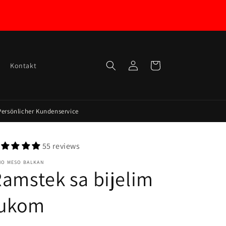
Log
Cart
Kontakt
in
Persönlicher Kundenservice
55 reviews
HO MESO BALKAN
amstek sa bijelim
lukom