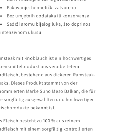
Pakovanje: hermetički zatvoreno
Bez umjetnih dodataka ili konzervansa
Sadrži aromu bijelog luka, što doprinosi
intenzivnom ukusu
msteak mit Knoblauch ist ein hochwertiges
bensmittelprodukt aus verarbeitetem
ndfleisch, bestehend aus dickeren Ramsteak-
eaks. Dieses Produkt stammt von der
nommierten Marke Suho Meso Balkan, die für
re sorgfältig ausgewählten und hochwertigen
eischprodukte bekannt ist.
s Fleisch besteht zu 100 % aus reinem
ndfleisch mit einem sorgfältig kontrollierten