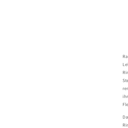
Ra
Le
Ri
St
re
ih
Fl
Da
Ri