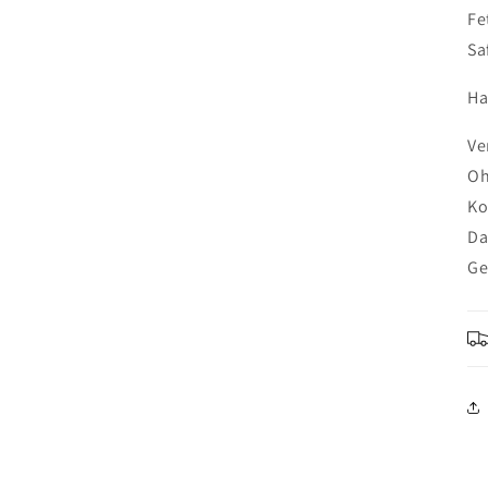
Fe
Sa
Ha
Ve
Oh
Ko
Da
Ge