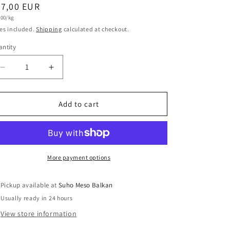
egular
37,00 EUR
t
,00/kg
ice
e
es included.
Shipping
calculated at checkout.
ntity
antity
Decrease
Increase
quantity
quantity
for
for
Ramstek
Ramstek
Add to cart
sa
sa
bijelim
bijelim
lukom
lukom
More payment options
Pickup available at
Suho Meso Balkan
Usually ready in 24 hours
View store information