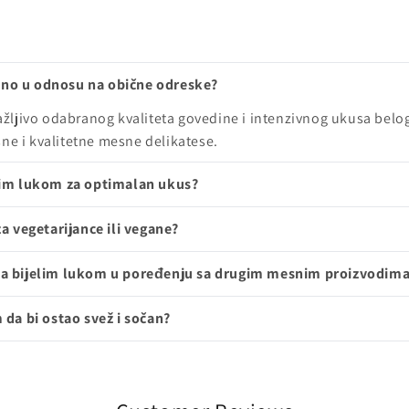
no u odnosu na obične odreske?
ljivo odabranog kvaliteta govedine i intenzivnog ukusa belog 
ne i kvalitetne mesne delikatese.
lim lukom za optimalan ukus?
a vegetarijance ili vegane?
sa bijelim lukom u poređenju sa drugim mesnim proizvodim
da bi ostao svež i sočan?