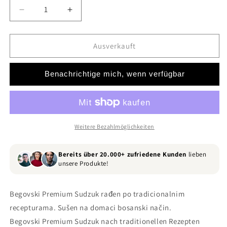
Verringere
Erhöhe
die
die
Menge
Menge
für
für
Ausverkauft
Begovski
Begovski
Premium
Premium
Benachrichtige mich, wenn verfügbar
Sudzuk
Sudzuk
-
-
550gr
550gr
Weitere Bezahlmöglichkeiten
Bereits über 20.000+ zufriedene Kunden
lieben
unsere Produkte!
Begovski Premium Sudzuk rađen po tradicionalnim
recepturama. Sušen na domaci bosanski način.
Begovski Premium Sudzuk nach traditionellen Rezepten