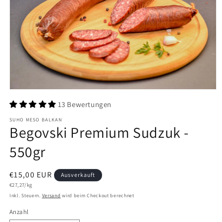
Medien
1
13 Bewertungen
in
Modal
SUHO MESO BALKAN
öffnen
Begovski Premium Sudzuk -
550gr
Normaler
€15,00 EUR
Ausverkauft
Grundpreis
Preis
€27,27/kg
Inkl. Steuern.
Versand
wird beim Checkout berechnet
Anzahl
Anzahl