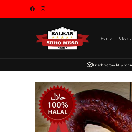
Direkt
zum
Inhalt
Facebook
Instagram
Home
Über 
Frisch verpackt & schne
Zu
Produktinformationen
springen