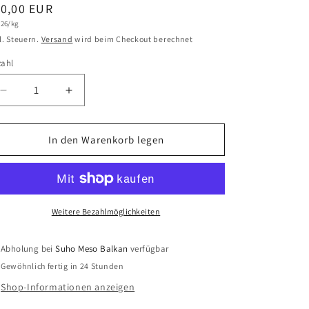
ormaler
10,00 EUR
ndpreis
,26/kg
eis
l. Steuern.
Versand
wird beim Checkout berechnet
zahl
zahl
Verringere
Erhöhe
die
die
Menge
Menge
für
für
In den Warenkorb legen
Bosanski
Bosanski
Sudžuk
Sudžuk
400gr
400gr
Weitere Bezahlmöglichkeiten
Abholung bei
Suho Meso Balkan
verfügbar
Gewöhnlich fertig in 24 Stunden
Shop-Informationen anzeigen