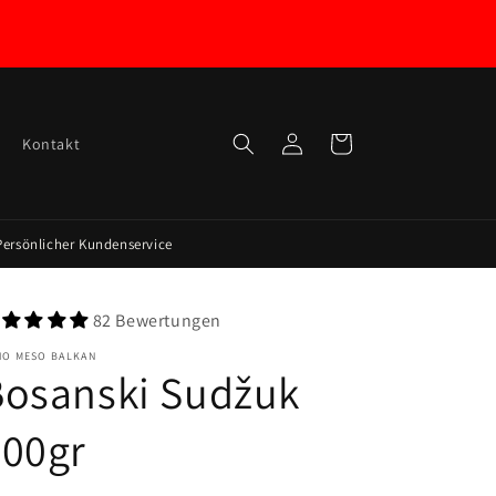
Einloggen
Warenkorb
Kontakt
Persönlicher Kundenservice
82 Bewertungen
HO MESO BALKAN
Bosanski Sudžuk
400gr