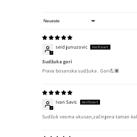
Sort by
seid junuzovic
Sudžuka gori
Prava bosanska sudžuka . Gori💪🏿
Ivan Savic
Sudžuk veoma ukusan,začinjena taman kako