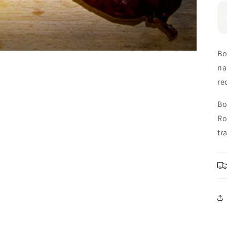
Bo
na
re
Bo
Ro
tr