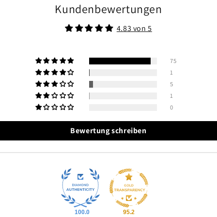
Kundenbewertungen
4.83 von 5
75
1
5
1
0
Bewertung schreiben
100.0
95.2