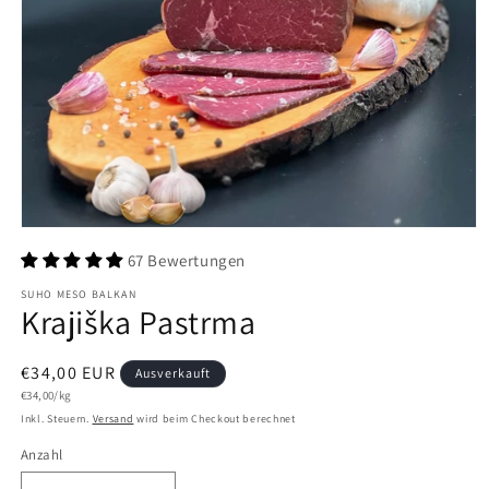
Medien
1
67 Bewertungen
in
Modal
SUHO MESO BALKAN
öffnen
Krajiška Pastrma
Normaler
€34,00 EUR
Ausverkauft
Grundpreis
Preis
€34,00/kg
Inkl. Steuern.
Versand
wird beim Checkout berechnet
Anzahl
Anzahl