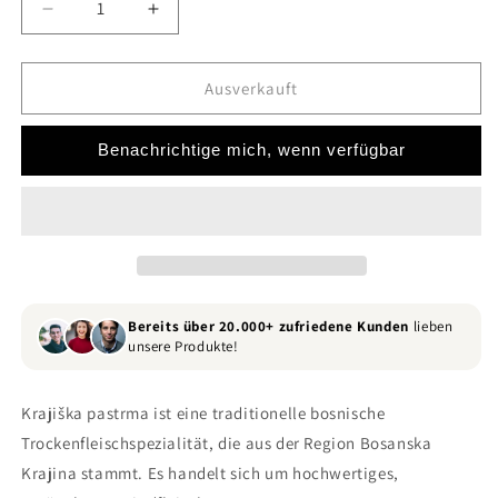
Verringere
Erhöhe
die
die
Menge
Menge
für
für
Ausverkauft
Krajiška
Krajiška
Pastrma
Pastrma
Benachrichtige mich, wenn verfügbar
Bereits über 20.000+ zufriedene Kunden
lieben
unsere Produkte!
Krajiška pastrma ist eine traditionelle bosnische
Trockenfleischspezialität, die aus der Region Bosanska
Krajina stammt. Es handelt sich um hochwertiges,