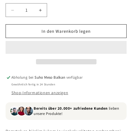
Verringere
Erhöhe
die
die
Menge
Menge
für
für
In den Warenkorb legen
Ramstek
Ramstek
sa
sa
bijelim
bijelim
lukom
lukom
Abholung bei
Suho Meso Balkan
verfügbar
Gewöhnlich fertig in 24 Stunden
Shop-Informationen anzeigen
Bereits über 20.000+ zufriedene Kunden
lieben
unsere Produkte!