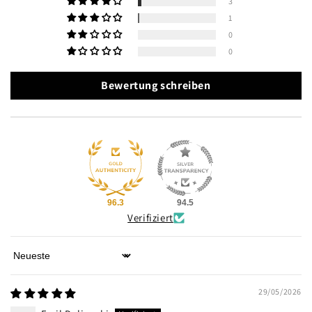
3
1
0
0
Bewertung schreiben
96.3
94.5
Verifiziert
Sort by
29/05/2026