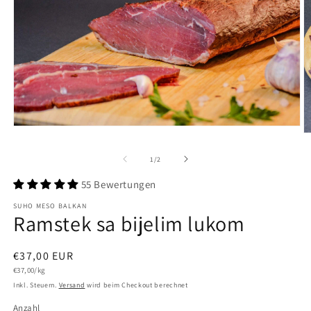
Medien
M
1
2
in
in
von
1
/
2
Modal
M
öffnen
ö
55 Bewertungen
SUHO MESO BALKAN
Ramstek sa bijelim lukom
Normaler
€37,00 EUR
Grundpreis
Preis
€37,00/kg
Inkl. Steuern.
Versand
wird beim Checkout berechnet
Anzahl
Anzahl