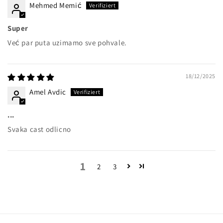
Mehmed Memić
Super
Već par puta uzimamo sve pohvale.
18/12/2025
Amel Avdic
...
Svaka cast odlicno
1
2
3