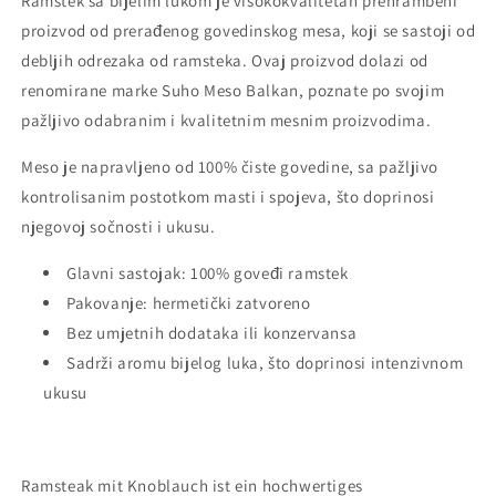
Ramstek sa bijelim lukom je visokokvalitetan prehrambeni
proizvod od prerađenog govedinskog mesa, koji se sastoji od
debljih odrezaka od ramsteka. Ovaj proizvod dolazi od
renomirane marke Suho Meso Balkan, poznate po svojim
pažljivo odabranim i kvalitetnim mesnim proizvodima.
Meso je napravljeno od 100% čiste govedine, sa pažljivo
kontrolisanim postotkom masti i spojeva, što doprinosi
njegovoj sočnosti i ukusu.
Glavni sastojak: 100% goveđi ramstek
Pakovanje: hermetički zatvoreno
Bez umjetnih dodataka ili konzervansa
Sadrži aromu bijelog luka, što doprinosi intenzivnom
ukusu
Ramsteak mit Knoblauch ist ein hochwertiges